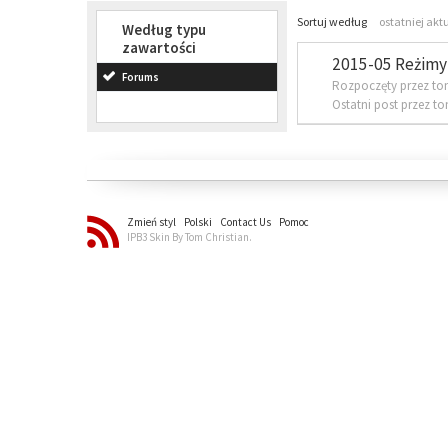
Sortuj według
ostatniej akt
Według typu
zawartości
2015-05 Reżimy 
Forums
Rozpoczęty przez to
Ostatni post przez t
Zmień styl
Polski
Contact Us
Pomoc
IPB3 Skin By Tom Christian.