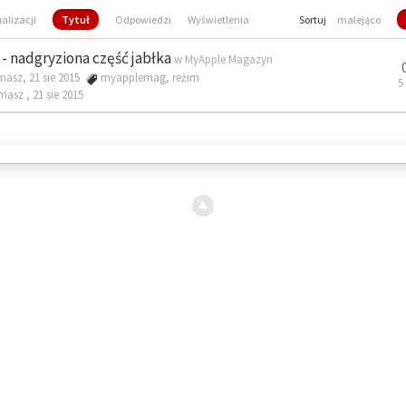
ualizacji
Tytuł
Odpowiedzi
Wyświetlenia
Sortuj
malejąco
- nadgryziona część jabłka
w
MyApple Magazyn
masz, 21 sie 2015
myapplemag
,
reżim
5
omasz ,
21 sie 2015