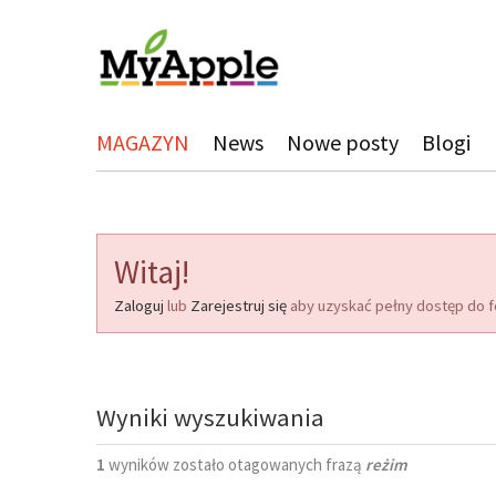
MAGAZYN
News
Nowe posty
Blogi
Witaj!
Zaloguj
lub
Zarejestruj się
aby uzyskać pełny dostęp do f
Wyniki wyszukiwania
1
wyników zostało otagowanych frazą
reżim