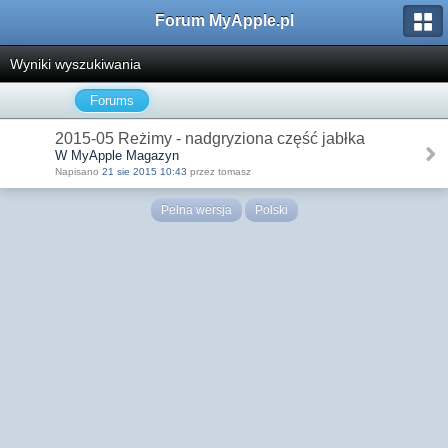
Forum MyApple.pl
Wyniki wyszukiwania
Forums
2015-05 Reżimy - nadgryziona część jabłka
W MyApple Magazyn
Napisano
21 sie 2015 10:43
przez tomasz
Pełna wersja
Polski