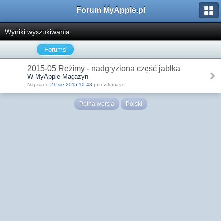
Forum MyApple.pl
Wyniki wyszukiwania
Forums
2015-05 Reżimy - nadgryziona część jabłka
W MyApple Magazyn
Napisano
21 sie 2015 10:43
przez tomasz
Pełna wersja
Polski