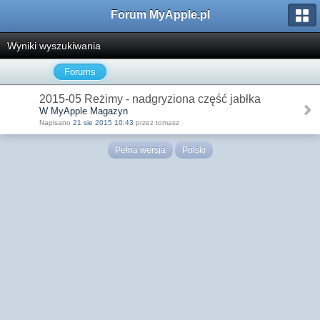
Forum MyApple.pl
Wyniki wyszukiwania
Forums
2015-05 Reżimy - nadgryziona część jabłka
W MyApple Magazyn
Napisano
21 sie 2015 10:43
przez tomasz
Pełna wersja
Polski