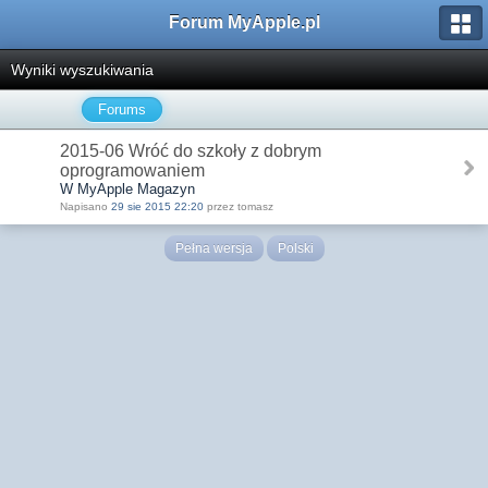
Forum MyApple.pl
Wyniki wyszukiwania
Forums
2015-06 Wróć do szkoły z dobrym
oprogramowaniem
W MyApple Magazyn
Napisano
29 sie 2015 22:20
przez tomasz
Pełna wersja
Polski