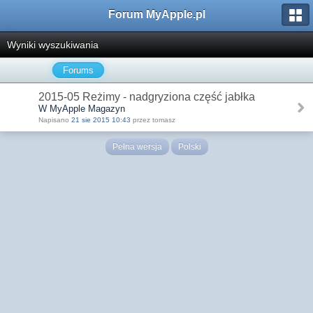
Forum MyApple.pl
Wyniki wyszukiwania
Forums
2015-05 Reżimy - nadgryziona część jabłka
W MyApple Magazyn
Napisano
21 sie 2015 10:43
przez tomasz
Pełna wersja
Polski