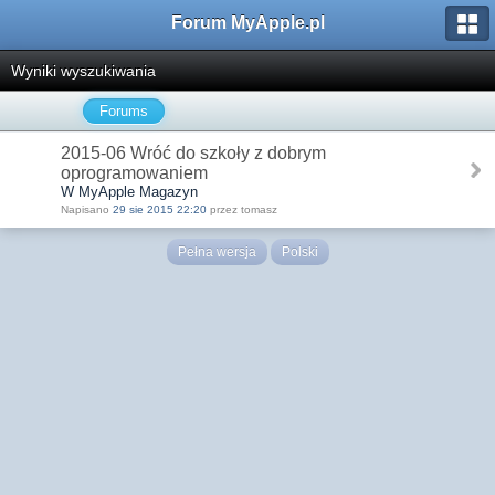
Forum MyApple.pl
Wyniki wyszukiwania
Forums
2015-06 Wróć do szkoły z dobrym
oprogramowaniem
W MyApple Magazyn
Napisano
29 sie 2015 22:20
przez tomasz
Pełna wersja
Polski