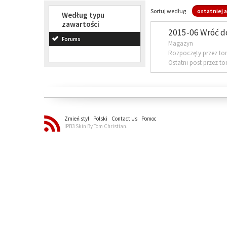
Sortuj według
ostatniej a
Według typu
zawartości
2015-06 Wróć d
Forums
Magazyn
Rozpoczęty przez to
Ostatni post przez t
Zmień styl
Polski
Contact Us
Pomoc
IPB3 Skin By Tom Christian.