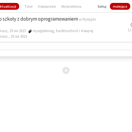
ktualizacji
Tytuł
Odpowiedzi
Wyświetlenia
Sortuj
malejąco
o szkoły z dobrym oprogramowaniem
w
MyApple
12
masz, 29 sie 2015
myapplemag
,
backtoschool
i 4 więcej
omasz ,
29 sie 2015