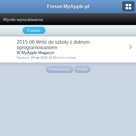
Forum MyApple.pl
Wyniki wyszukiwania
Forums
2015-06 Wróć do szkoły z dobrym
oprogramowaniem
W MyApple Magazyn
Napisano
29 sie 2015 22:20
przez tomasz
Pełna wersja
Polski