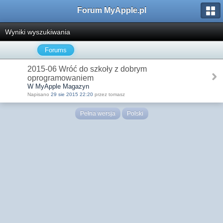
Forum MyApple.pl
Wyniki wyszukiwania
Forums
2015-06 Wróć do szkoły z dobrym
oprogramowaniem
W MyApple Magazyn
Napisano
29 sie 2015 22:20
przez tomasz
Pełna wersja
Polski