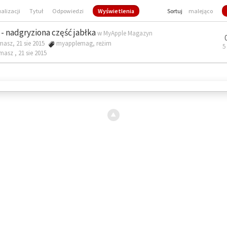
ualizacji
Tytuł
Odpowiedzi
Wyświetlenia
Sortuj
malejąco
- nadgryziona część jabłka
w
MyApple Magazyn
masz, 21 sie 2015
myapplemag
,
reżim
5
omasz ,
21 sie 2015