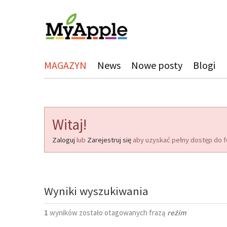
MAGAZYN
News
Nowe posty
Blogi
Witaj!
Zaloguj
lub
Zarejestruj się
aby uzyskać pełny dostęp do f
Wyniki wyszukiwania
1
wyników zostało otagowanych frazą
reżim