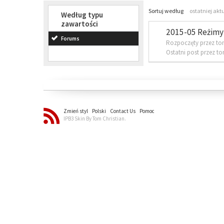
Sortuj według
ostatniej akt
Według typu
zawartości
2015-05 Reżimy 
Forums
Rozpoczęty przez to
Ostatni post przez t
Zmień styl
Polski
Contact Us
Pomoc
IPB3 Skin By Tom Christian.