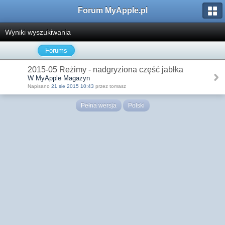
Forum MyApple.pl
Wyniki wyszukiwania
Forums
2015-05 Reżimy - nadgryziona część jabłka
W MyApple Magazyn
Napisano
21 sie 2015 10:43
przez tomasz
Pełna wersja
Polski