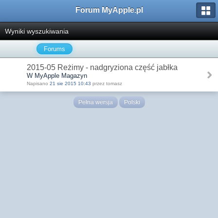
Forum MyApple.pl
Wyniki wyszukiwania
Forums
2015-05 Reżimy - nadgryziona część jabłka
W MyApple Magazyn
Napisano
21 sie 2015 10:43
przez tomasz
Pełna wersja
Polski