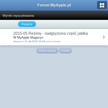
Forum MyApple.pl
Wyniki wyszukiwania
Forums
2015-05 Reżimy - nadgryziona część jabłka
W MyApple Magazyn
Napisano
21 sie 2015 10:43
przez tomasz
Pełna wersja
Polski