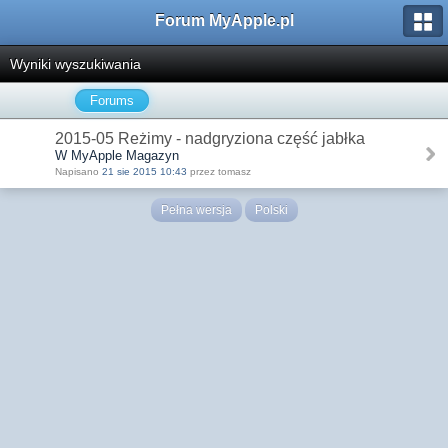
Forum MyApple.pl
Wyniki wyszukiwania
Forums
2015-05 Reżimy - nadgryziona część jabłka
W MyApple Magazyn
Napisano
21 sie 2015 10:43
przez tomasz
Pełna wersja
Polski