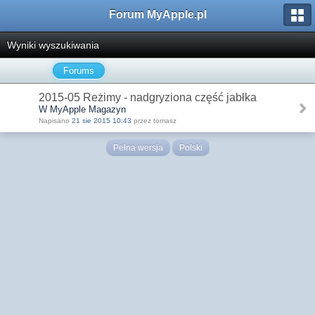
Forum MyApple.pl
Wyniki wyszukiwania
Forums
2015-05 Reżimy - nadgryziona część jabłka
W MyApple Magazyn
Napisano
21 sie 2015 10:43
przez tomasz
Pełna wersja
Polski