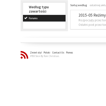
Sortuj według
ostatniej akt
Według typu
zawartości
2015-05 Reżimy 
Forums
Rozpoczęty przez to
Ostatni post przez t
Zmień styl
Polski
Contact Us
Pomoc
IPB3 Skin By Tom Christian.