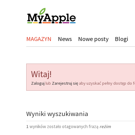
MAGAZYN
News
Nowe posty
Blogi
Witaj!
Zaloguj
lub
Zarejestruj się
aby uzyskać pełny dostęp do f
Wyniki wyszukiwania
1
wyników zostało otagowanych frazą
reżim