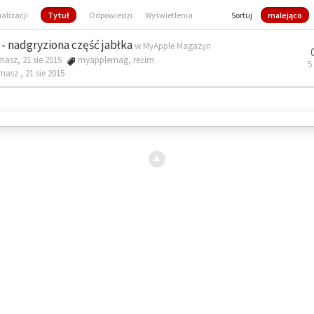
ualizacji
Tytuł
Odpowiedzi
Wyświetlenia
Sortuj
malejąco
- nadgryziona część jabłka
w
MyApple Magazyn
masz, 21 sie 2015
myapplemag
,
reżim
5
omasz ,
21 sie 2015