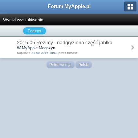
Forum MyApple.pl
Wyniki wyszukiwania
Forums
2015-05 Reżimy - nadgryziona część jabłka
W MyApple Magazyn
Napisano
21 sie 2015 10:43
przez tomasz
Pełna wersja
Polski