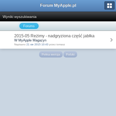
Forum MyApple.pl
Wyniki wyszukiwania
Forums
2015-05 Reżimy - nadgryziona część jabłka
W MyApple Magazyn
Napisano
21 sie 2015 10:43
przez tomasz
Pełna wersja
Polski